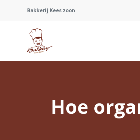
Bakkerij Kees zoon
Hoe organ