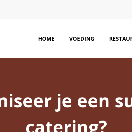
HOME
VOEDING
RESTAU
iseer je een s
catering?