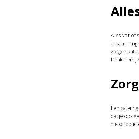
Alle
Alles valt o
bestemming a
zorgen dat, 
Denk hierbij
Zorg
Een catering
dat je ook g
melkproducte