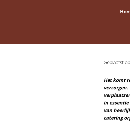
Ho
Geplaatst o
Het komt r
verzorgen. 
verplaatsen
in essentie
van heerlij
catering or